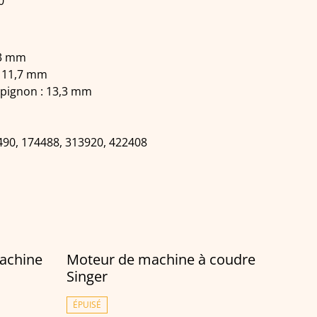
0
,3 mm
: 11,7 mm
 pignon : 13,3 mm
490, 174488, 313920, 422408
machine
Moteur de machine à coudre
Singer
ÉPUISÉ