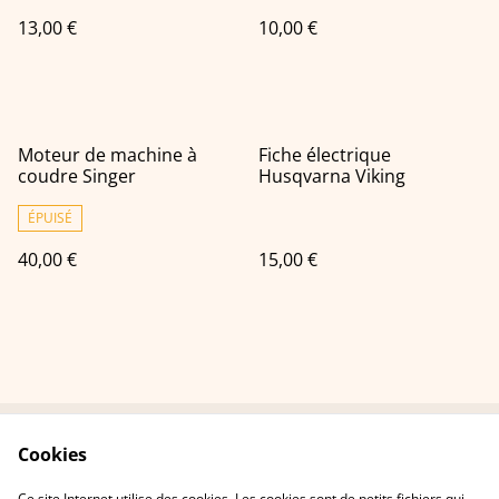
13,00 €
10,00 €
Moteur de machine à
Fiche électrique
coudre Singer
Husqvarna Viking
ÉPUISÉ
40,00 €
15,00 €
Cookies
Contactez-nous
Conditions
Politique de
Politique de cookies
Ce site Internet utilise des cookies. Les cookies sont de petits fichiers qui